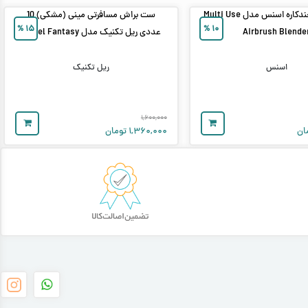
پد آرایشی چندکاره اسنس مدل Multi Use
ست براش مسافرتی مینی (مشکی) 10
%
۱۵
%
۱۰
Airbrush Blende
عددی ریل تکنیک مدل Travel Fantasy
اسنس
ریل تکنیک
۱,۶۰۰,۰۰۰
ان
۱,۳۶۰,۰۰۰
تومان