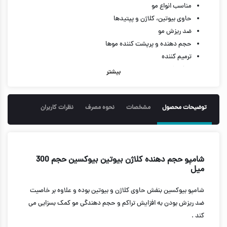
مناسب انواع مو
حاوی بیوتین، کلاژن و پپتیدها
ضد ریزش مو
حجم دهنده و پرپشت کننده موها
ترمیم کننده
تغذیه کننده
بیشتر
افزایش استحکام مو
افزایش ضخامت مو
تقویت کننده موها
توضیحات محصول
مشخصات
نحوه مصرف
نظرات کاربران
PH سازگار با موها
فاقد پارابن
حجم 300 میل
شامپو حجم دهنده کلاژن بیوتین بیوکسین حجم 300
میل
شامپو بیوکسین بنفش حاوی کلاژن و بیوتین بوده و علاوه بر خاصیت
ضد ریزش بودن به افزایش تراکم و حجم دهندگی مو کمک بسزایی می
کند .