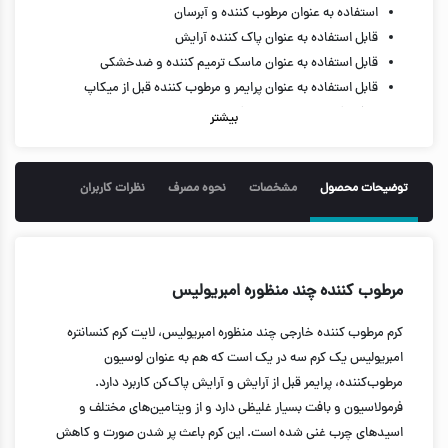
استفاده به عنوان مرطوب کننده و آبرسان
قابل استفاده به عنوان پاک کننده آرایش
قابل استفاده به عنوان ماسک ترمیم کننده و ضدخشکی
قابل استفاده به عنوان پرایمر و مرطوب کننده قبل از میکاپ
تغذیه کننده و نرم و لطیف کننده پوست
بیشتر
ایجاد احساس راحتی، آرامش و تعادل در پوست
حاوی شی باتر، آلوئه ورا، پروتئین سویا و موم زنبور عسل
مراقبت و محافظت از پوستی که سد محافظتی آن تضعیف شده
توضیحات محصول
مشخصات
نحوه مصرف
نظرات کاربران
بافت سبک شیر-کرمی با جذب راحت، بدون چربی و چسبندگی
حجم 30 میل
مرطوب کننده چند منظوره امبریولیس
کرم مرطوب کننده خارجی چند منظوره امبریولیس، لایت کرم کنسانتره
امبریولیس یک کرم سه در یک است که هم به عنوان لوسیون
مرطوب‌کننده، پرایمر قبل از آرایش و آرایش پاک‌کن کاربرد دارد.
فرمولاسیون و بافت بسیار غلیظی دارد و از ویتامین‌های مختلف و
اسیدهای چرب غنی شده است. این کرم باعث پر شدن صورت و کاهش