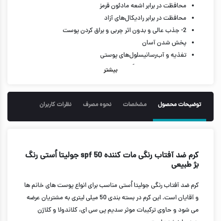
محافظت در برابر اشعه مادئون قرمز
محافظت در برابر رادیکال‌های آزاد
2- جذب عالی و بدون اثر چربی و براق کردن پوست
پخش شدن آسان
تغذیه و آب‌رسانیسلول‌های پوستی
عدم احساس چسبندگی
بیشتر
فاقد مواد جوش زا
عدم استفاده از مواد متشکله ارزان و بی‌کیفیت
مات کننده
توضیحات محصول
مشخصات
نحوه مصرف
نظرات کاربران
حجم 50 میل
کرم ضد آفتاب رنگی مات کننده spf 50 جولیتا اُستی رنگ
بژ طبیعی
کرم ضد آفتاب رنگی جولیتا اُستی مناسب برای انواع پوست های خانم ها
و آقایان است. این کرم در بسته بندی 50 میلی لیتری به مشتریان عرضه
می شود و حاوی ترکیبات موثر سدیم پی سی ای، کلاندولا و کلاژن