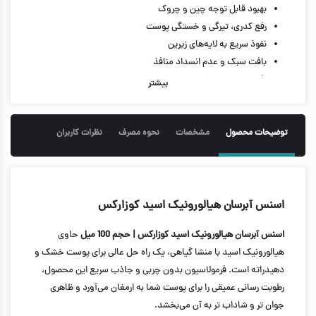
بهبود قابل توجه چین و چروک
رفع کدری، تیرگی و خستگی پوست
نفوذ سریع به لایه‌های زیرین
بافت سبک و عدم انسداد منافذ
افزایش خاصیت کشسانی و الاسیته
بیشتر
تقویت کلی بافت پوست
100 میل
توضیحات محصول
مشخصات
نحوه مصرف
نظرات کاربران
اسنس آبرسان هیالورونیک اسید کوزارکس
اسنس آبرسان هیالورونیک اسید کوزارکس | حجم 100 میل
حاوی
هیالورونیک اسید با منشا گیاهی، یک راه حل عالی برای پوست خشک و
دهیدراته است. فرمولاسیون بدون چربی و جاذب سریع این محصول،
رطوبت رسانی عمیقی را برای پوست شما به ارمغان می‌آورد و ظاهری
جوان تر و شاداب تر به آن می‌بخشد.