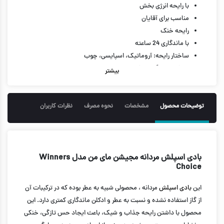
با رایحه انرژی بخش
مناسب برای آقایان
رایحه خنک
با ماندگاری 24 ساعته
ساختار رایحه: آروماتیک، اسپایسی، چوب
نت آغازی: برگاموت کالابریایی، سیچوان، اسطوخودوس و وتیور
بیشتر
نت میانی: فلفل صورتی و فلفل
نت پایانی: سدار، لابدونوم و امبروکسان
جلوگیری از بوی بد بدن
توضیحات محصول
مشخصات
نحوه مصرف
نظرات کاربران
دارای الکل
حجم 220 میل
بادی اسپلش مردانه مجیشن مای من مدل Winners
Choice
این
بادی اسپلش
مردانه ، محصولی شبیه به عطر بوده که در ترکیبات آن
از گاز استفاده نشده و نسبت به عطر و ادکلن ماندگاری کمتری دارد. این
محصول با داشتن رایحه جذاب و شیک، باعث ایجاد حس تازگی، خنکی