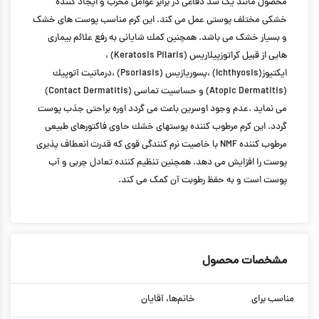
محصول مانند یک سد دفاعی در برابر عوامل مخرب و ایجاد كننده
خشكی مختلف پوستی عمل می کند. این کرم مناسب پوست های خشک
و بسیار خشک می باشد. همچنین كمك شایانی به رفع علائم بیماری
هایی از قبیل كراتوزپیلاریس (Keratosis Pilaris) ،
ایكتیوز(Ichthyosis) ،پسوریازیس (Psoriasis) ،درماتیت آتوپیك
(Atopic Dermatitis) و حساسیت تماسی (Contact Dermatitis)
می نماید .عدم وجود اوسرین باعث می گردد اوره براحتی جذب پوست
گردد. این كرم مرطوب كننده پوستهای خشك حاوی فاكتورهای طبیعی
مرطوب كننده NMF با خاصیت نرم كنندگی قوی که قدرت انعطاف پذیری
پوست را افزایش می دهد. همچنین تنظیم کننده تعادل چربی و آب
پوست است و به حفظ رطوبت آن کمک می کند.
مشخصات محصول
مناسب برای
خانم‌ها، آقایان