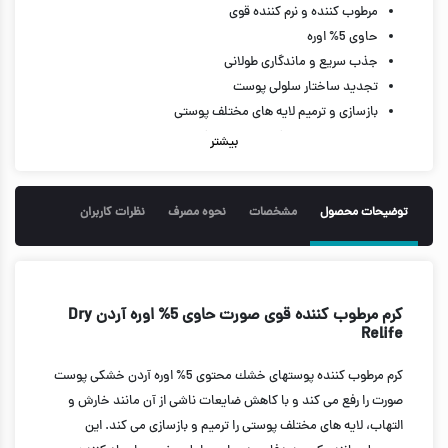
مرطوب كننده و نرم كننده قوی
حاوی 5% اوره
جذب سریع و ماندگاری طولانی
تجدید ساختار سلولی پوست
بازسازی و ترمیم لایه های مختلف پوستی
مناسب پوست خشک و بسیار خشک
بیشتر
رفع خشكی پوست
رفع خارش و التهاب
50 گرم
توضیحات محصول
مشخصات
نحوه مصرف
نظرات کاربران
كرم مرطوب كننده قوی صورت حاوی 5% اوره آردن Dry
Relife
كرم مرطوب كننده پوستهای خشك محتوی 5% اوره آردن خشكی پوست
صورت را رفع می کند و با كاهش ضایعات ناشی از آن مانند خارش و
التهاب، لایه های مختلف پوستی را ترمیم و بازسازی می کند. این