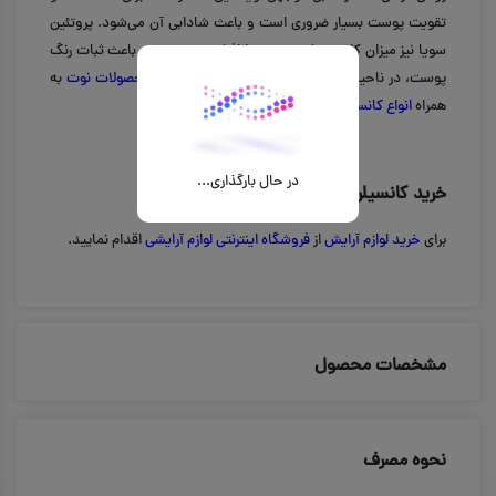
تقویت پوست بسیار ضروری است و باعث شادابی آن می‌شود. پروتئین
سویا نیز میزان کلاژن سازی پوست را افزایش می‌دهد و باعث ثبات رنگ
پوست، در ناحیه اطراف چشم می‌شود.برای مشاهده
محصولات نوت
به
همراه
انواع کانسیلر
از سایت سرمه دیدن نمایید.
در حال بارگذاری...
خرید ‫کانسیلر مایع نوت مدل Full Coverage
برای
خرید لوازم آرایش
از
فروشگاه اینترنتی لوازم آرایشی
اقدام نمایید.
مشخصات محصول
نحوه مصرف