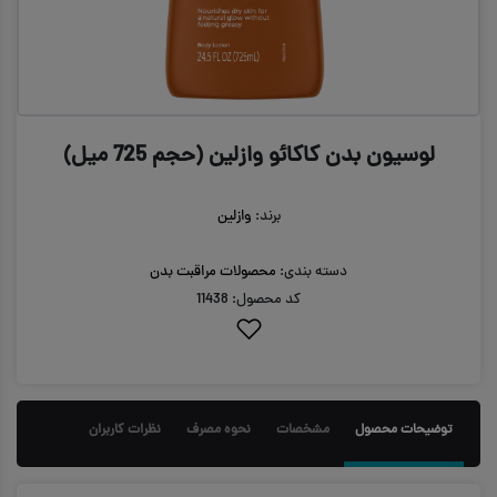
لوسیون بدن کاکائو وازلین (حجم 725 میل)
برند:
وازلین
دسته بندی:
محصولات مراقبت بدن
کد محصول: 11438
توضیحات محصول
مشخصات
نحوه مصرف
نظرات کاربران