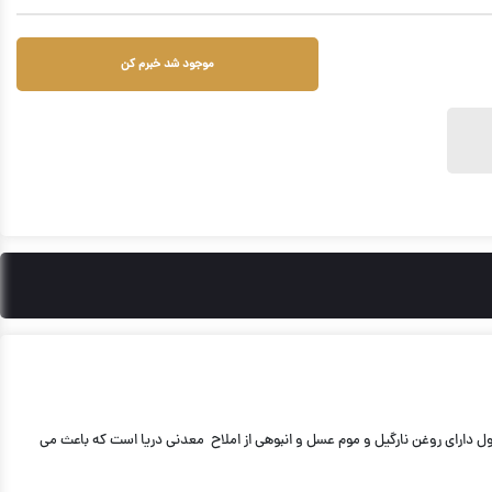
موجود شد خبرم کن
تيره و جذاب فاصله داريد اين برنزه كننده منحصر به فرد پوست شما را تا 300 برابر تيره خواهد كرد اين محصول داراى روغن نارگيل و موم عسل و انبوهى از املاح معدنى دريا است كه باعث مى